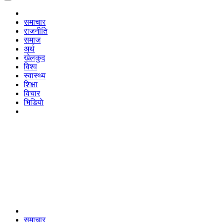
समाचार
राजनीति
समाज
अर्थ
खेलकुद
विश्व
स्वास्थ्य
शिक्षा
विचार
भिडियाे
समाचार