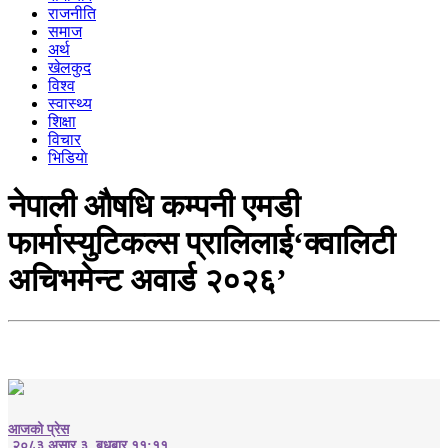
राजनीति
समाज
अर्थ
खेलकुद
विश्व
स्वास्थ्य
शिक्षा
विचार
भिडियाे
नेपाली औषधि कम्पनी एमडी
फार्मास्युटिकल्स प्रालिलाई‘क्वालिटी
अचिभमेन्ट अवार्ड २०२६’
आजको प्रेस
२०८३ असार ३, बुधबार ११:११