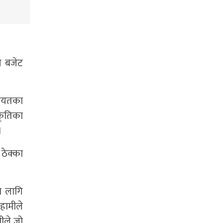
य बजेट
गायतका
कृतिका
।
ठेक्का
ा लागि
 हामीले
मीले जो