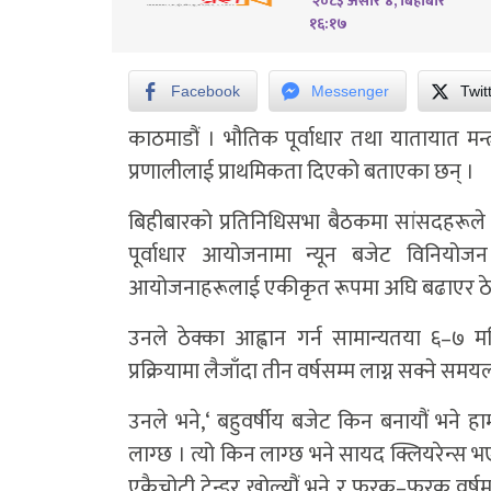
२०८३ असार ४, बिहीबार
१६:१७
Facebook
Messenger
Twit
काठमाडौं । भौतिक पूर्वाधार तथा यातायात मन्
प्रणालीलाई प्राथमिकता दिएको बताएका छन् ।
बिहीबारको प्रतिनिधिसभा बैठकमा सांसदहरूले 
पूर्वाधार आयोजनामा न्यून बजेट विनियोज
आयोजनाहरूलाई एकीकृत रूपमा अघि बढाएर ठेक्का
उनले ठेक्का आह्वान गर्न सामान्यतया ६–७ म
प्रक्रियामा लैजाँदा तीन वर्षसम्म लाग्न सक्ने 
उनले भने,‘ बहुवर्षीय बजेट किन बनायौं भने 
लाग्छ । त्यो किन लाग्छ भने सायद क्लियरेन्स भ
एकैचोटी टेन्डर खोल्यौं भने र फरक–फरक वर्षमा 