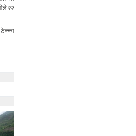
मीले १२
 ठेक्का