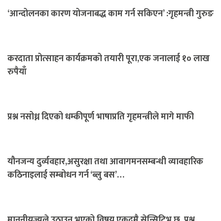
‘आन्दोलनका कारण योजनाबद्ध काम गर्न सकिएन’ :गृहमन्त्री गुरुङ
करदाता प्रोत्साहन कार्यक्रमको तयारी पूरा,एक जनालाई १० लाख
रुपैयाँ
प्रश्न नसोध्न दिएको धम्कीपूर्ण भाषाप्रति गृहमन्त्रीले मागे माफी
यौनजन्य दुर्व्यवहार,असुरक्षा तथा आवागमनसम्बन्धी व्यावहारिक
कठिनाइलाई सम्बोधन गर्न ‘ब्लु बस’…
माननीयज्यूले उठाउनु भएको विषय एकदमै सेन्सिटिभ छ, प्रश्न