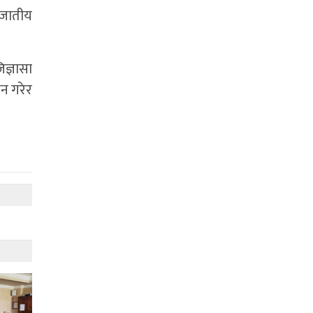
 जातीय
ज्ञासा
चन गरेर