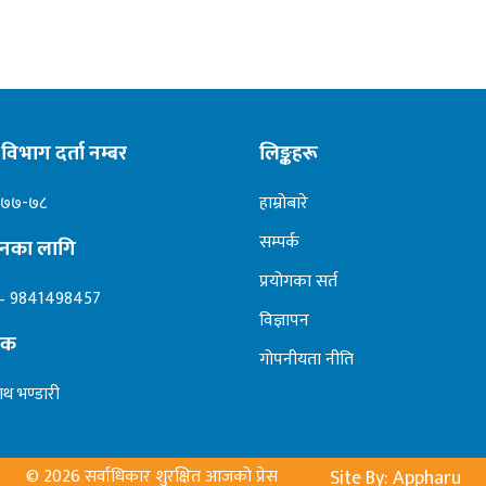
विभाग दर्ता नम्बर
लिङ्कहरू
०७७-७८
हाम्रोबारे
सम्पर्क
ापनका लागि
प्रयोगका सर्त
– 9841498457
विज्ञापन
दक
गोपनीयता नीति
ाथ भण्डारी
© 2026 सर्वाधिकार शुरक्षित आजको प्रेस
Site By: Appharu