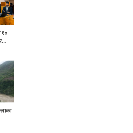
ा १०
ार…
ल्लाका