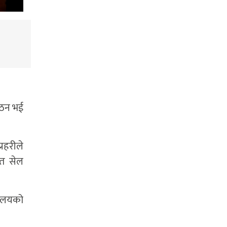
 गठन भई
्रहरीले
ित सेल
रालयको