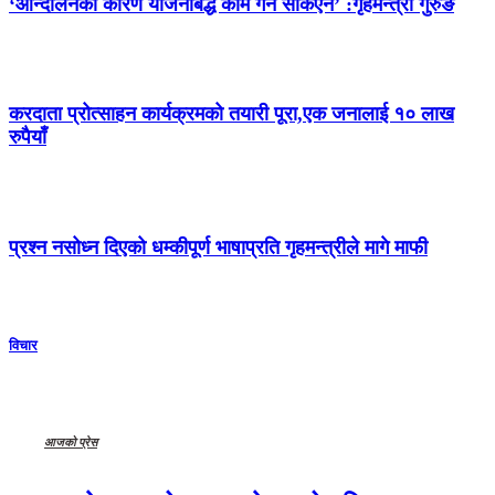
‘आन्दोलनका कारण योजनाबद्ध काम गर्न सकिएन’ :गृहमन्त्री गुरुङ
करदाता प्रोत्साहन कार्यक्रमको तयारी पूरा,एक जनालाई १० लाख
रुपैयाँ
प्रश्न नसोध्न दिएको धम्कीपूर्ण भाषाप्रति गृहमन्त्रीले मागे माफी
विचार
आजको प्रेस