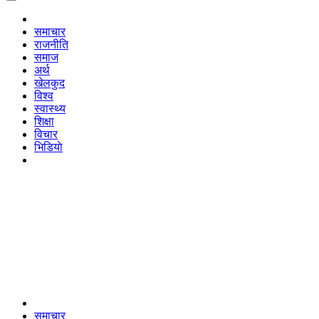
समाचार
राजनीति
समाज
अर्थ
खेलकुद
विश्व
स्वास्थ्य
शिक्षा
विचार
भिडियाे
समाचार