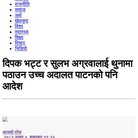
राजनीति
समाज
अर्थ
खेलकुद
विश्व
स्वास्थ्य
शिक्षा
विचार
भिडियाे
दिपक भट्ट र सुलभ अग्रवालाई थुनामा
पठाउन उच्च अदालत पाटनको पनि
आदेश
आजको प्रेस
२०८३ असार ५, शुक्रबार १९:३५