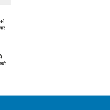
रको
बार
को
ासको