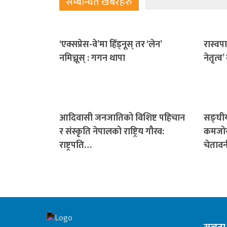
सम्बन्धित खबरहरु
‘एक्सप्रेस-वे’मा हिँड्नूस् तर ‘लेन’
रास्वप
नमिच्नूस् : गगन थापा
नेतृत्व’
आदिवासी जनजातिको विशिष्ट पहिचान
सङ्घीय
र संस्कृति नेपालको राष्ट्रिय गौरव:
कमजोर 
राष्ट्रपति…
चेतावन