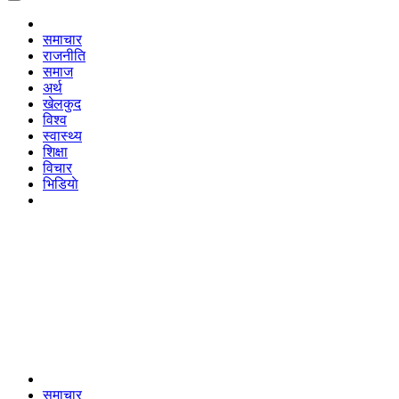
समाचार
राजनीति
समाज
अर्थ
खेलकुद
विश्व
स्वास्थ्य
शिक्षा
विचार
भिडियाे
समाचार