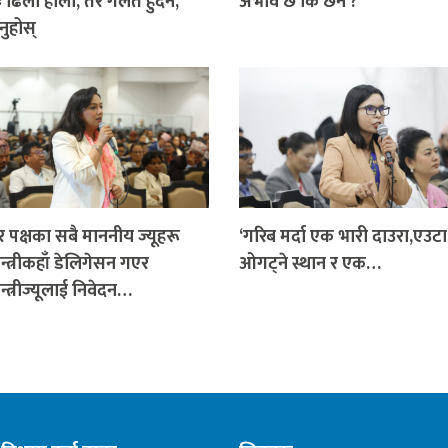
ः ढिला होला, तर गलत हुँदैन,
अभाव छ कि छैन ?
नुहोस्
 पक्षका सबै माननीय ज्यूहरू
‘गरिब मर्दा एक भारी दाउरा,एउट
न्त्रीकहाँ डेलिगेसन गएर
ओगट्ने स्थान र एक…
न्त्रीज्यूलाई निवेदन…