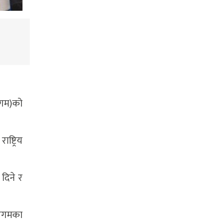
निगम)को
्ट्रिय
 दिने र
 निगमका