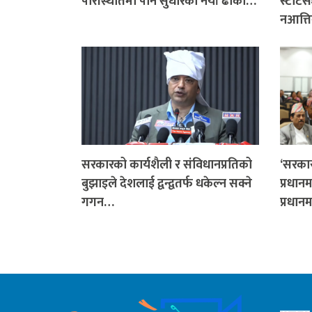
परिस्थितिमा पनि सुधारका नयाँ ढोका…
स्टाटस
नआत्ति
सरकारको कार्यशैली र संविधानप्रतिको
‘सरकार
बुझाइले देशलाई द्वन्द्वतर्फ धकेल्न सक्ने
प्रधानम
गगन…
प्रधानम