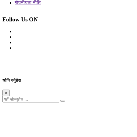
गोपनीयता नीति
Follow Us ON
© 2026 सर्वाधिकार शुरक्षित आजको प्रेस
Site By: Appharu
खोजि गर्नुहोस
×