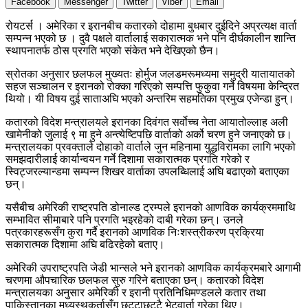
Facebook
Messenger
Twitter
Viber
Email
रोयटर्स । अमेरिका र इरानबीच कतारको दोहामा बुधबार दुईदिने अप्रत्यक्ष वार्ता
सम्पन्न भएको छ । दुवै पक्षले वार्तालाई सकारात्मक भने पनि दीर्घकालीन शान्ति
स्थापनातर्फ ठोस प्रगति भएको संकेत भने देखिएको छैन।
स्रोतका अनुसार छलफल मुख्यतः होर्मुज जलडमरूमध्यमा समुद्री यातायातको
सहज सञ्चालन र इरानको रोक्का गरिएको सम्पत्ति फुकुवा गर्ने विषयमा केन्द्रित
थियो। यी विषय दुई साताअघि भएको अन्तरिम सहमतिका प्रमुख एजेन्डा हुन्।
कतारको विदेश मन्त्रालयले इरानका दिवंगत सर्वोच्च नेता आयातोल्लाह अली
खामेनीको जुलाई ९ मा हुने अन्त्येष्टिपछि वार्ताको अर्को चरण हुने जनाएको छ।
मन्त्रालयका प्रवक्ताले दोहाको वार्ताले जुन महिनामा युद्धविरामका लागि भएको
समझदारीलाई कार्यान्वयन गर्ने दिशामा सकारात्मक प्रगति गरेको र
स्विट्जरल्यान्डमा सम्पन्न शिखर वार्ताका उपलब्धिलाई अघि बढाएको बताएका
छन्।
यसैबीच अमेरिकी राष्ट्रपति डोनाल्ड ट्रम्पले इरानको आणविक कार्यक्रममाथि
सम्भावित सीमाबारे पनि प्रगति भइरहेको दाबी गरेका छन्। उनले
पत्रकारहरूसँग कुरा गर्दै इरानको आणविक निःशस्त्रीकरण प्रक्रिया
सकारात्मक दिशामा अघि बढिरहेको बताए।
अमेरिकी उपराष्ट्रपति जेडी भान्सले भने इरानको आणविक कार्यक्रमबारे आगामी
चरणमा औपचारिक छलफल सुरु गरिने बताएका छन्। कतारको विदेश
मन्त्रालयका अनुसार अमेरिकी र इरानी प्रतिनिधिमण्डलले कतार तथा
पाकिस्तानका मध्यस्थकर्तासँग छुट्टाछुट्टै भेटवार्ता गरेका थिए।