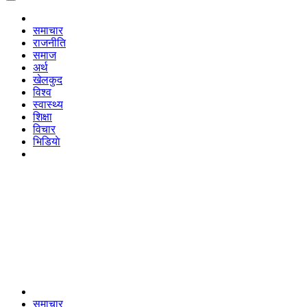
समाचार
राजनीति
समाज
अर्थ
खेलकुद
विश्व
स्वास्थ्य
शिक्षा
विचार
भिडियाे
समाचार