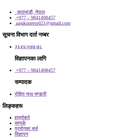
काठमाडाैं, नेपाल
+977 – 9841498457
aajakopress021@gmail.com
सूचना विभाग दर्ता नम्बर
२६४६/०७७-७८
विज्ञापनका लागि
+977 – 9841498457
सम्पादक
रोहित नाथ भण्डारी
लिङ्कहरू
हाम्रोबारे
सम्पर्क
प्रयोगका सर्त
विज्ञापन