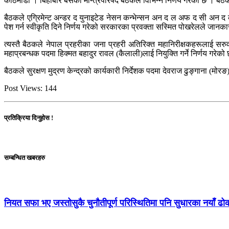
काठमाडौँ । बिहीबार बसेको मन्त्रिपरिषद बैठकले विभिन्न निर्णय गरेको छ । बैठ
बैठकले एग्रिमेन्ट अन्डर द युनाइटेड नेसन कन्भेन्सन अन द ल अफ द सी अन 
पेश गर्न स्वीकृति दिने निर्णय गरेको सरकारका प्रवक्ता सस्मित पोखरेलले जानक
त्यस्तै बैठकले नेपाल प्रहरीका जना प्रहरी अतिरिक्त महानिरीक्षकहरूलाई सरुवा
महाप्रबन्धक पदमा हिक्मत बहादुर रावल (कैलाली)लाई नियुक्ति गर्ने निर्णय गरेको
बैठकले सुरक्षण मुद्रण केन्द्रको कार्यकारी निर्देशक पदमा देवराज ढुङ्गाना (मोरङ)
Post Views:
144
प्रतिक्रिया दिनुहोस !
सम्बन्धित खबरहरु
नियत सफा भए जस्तोसुकै चुनौतीपूर्ण परिस्थितिमा पनि सुधारका नयाँ ढ