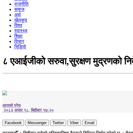
राजनीति
समाज
अर्थ
खेलकुद
विश्व
स्वास्थ्य
शिक्षा
विचार
भिडियाे
८ एआईजीको सरुवा,सुरक्षण मुद्रणको निर
आजको प्रेस
२०८३ असार १८, बिहीबार १७:२०
Facebook
Messenger
Twitter
Viber
Email