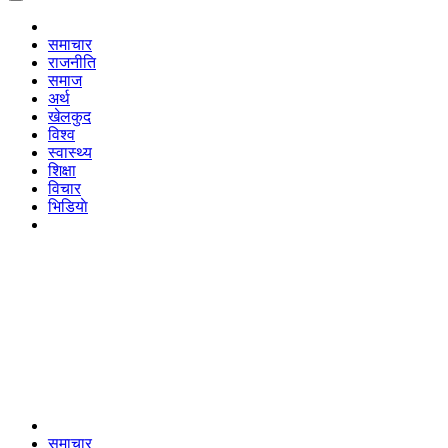
समाचार
राजनीति
समाज
अर्थ
खेलकुद
विश्व
स्वास्थ्य
शिक्षा
विचार
भिडियाे
समाचार