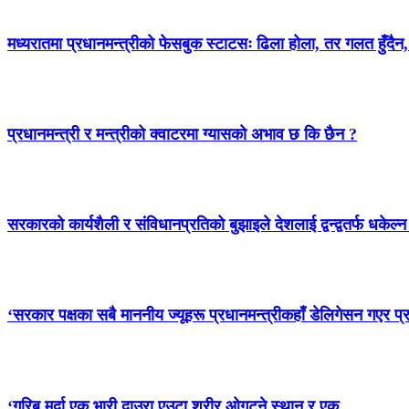
मध्यरातमा प्रधानमन्त्रीको फेसबुक स्टाटसः ढिला होला, तर गलत हुँदैन,
प्रधानमन्त्री र मन्त्रीको क्वाटरमा ग्यासको अभाव छ कि छैन ?
सरकारको कार्यशैली र संविधानप्रतिको बुझाइले देशलाई द्वन्द्वतर्फ धकेल
‘सरकार पक्षका सबै माननीय ज्यूहरू प्रधानमन्त्रीकहाँ डेलिगेसन गएर प्
‘गरिब मर्दा एक भारी दाउरा,एउटा शरीर ओगट्ने स्थान र एक…