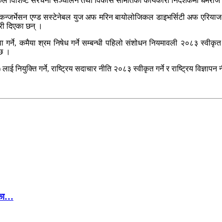
कले विशिष्ट संरचना सञ्चालन तथा विकास समितिको कार्यकारी निर्देशकमा धर्मराज ख
द कन्जर्भेसन एण्ड सस्टेनेबल युज अफ मरिन बायोलोजिकल डाइभर्सिटी अफ एरियाज
ारी दिएका छन् ।
 गर्ने, कमैया श्रम निषेध गर्ने सम्बन्धी पहिलो संशोधन नियमावली २०८३ स्वीकृत 
 छ ।
 लाई नियुक्ति गर्ने, राष्ट्रिय सदाचार नीति २०८३ स्वीकृत गर्ने र राष्ट्रिय विज्ञा
ोका…