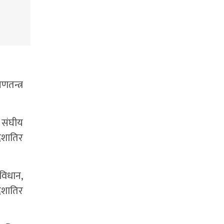
णतन्त्र
 संघीय
िशातिर
विधान,
िशातिर