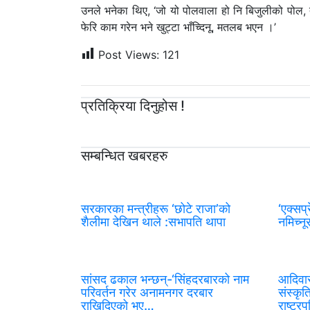
उनले भनेका थिए, ‘जो यो पोलवाला हो नि बिजुलीको पोल, त्
फेरि काम गरेन भने खुट्टा भाँच्दिनू, मतलब भएन ।’
Post Views:
121
प्रतिक्रिया दिनुहोस !
सम्बन्धित खबरहरु
सरकारका मन्त्रीहरू ‘छोटे राजा’को
‘एक्सप्
शैलीमा देखिन थाले :सभापति थापा
नमिच्नू
सांसद ढकाल भन्छन्-‘सिंहदरबारको नाम
आदिवास
परिवर्तन गरेर अनामनगर दरबार
संस्कृत
राखिदिएको भए…
राष्ट्र