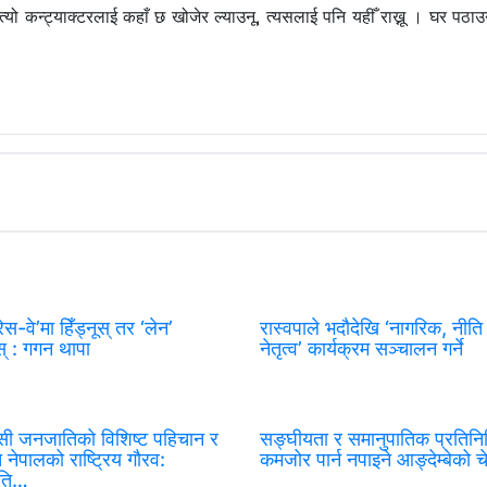
यो कन्ट्याक्टरलाई कहाँ छ खोजेर ल्याउनू, त्यसलाई पनि यहीँ राख्नू । घर पठाउ
रेस-वे’मा हिँड्नूस् तर ‘लेन’
रास्वपाले भदौदेखि ‘नागरिक, नीति
स् : गगन थापा
नेतृत्व’ कार्यक्रम सञ्चालन गर्ने
ी जनजातिको विशिष्ट पहिचान र
सङ्घीयता र समानुपातिक प्रतिनिध
ि नेपालको राष्ट्रिय गौरव:
कमजोर पार्न नपाइने आङ्देम्बेको च
पति…