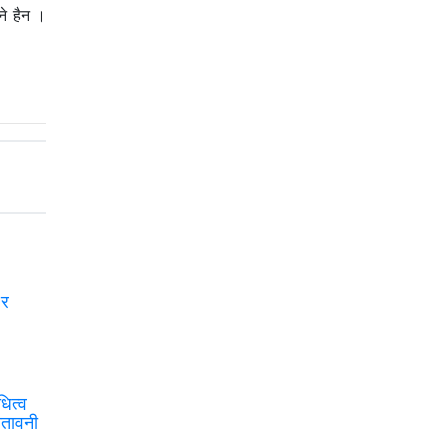
ने हैन ।
 र
ित्व
ेतावनी