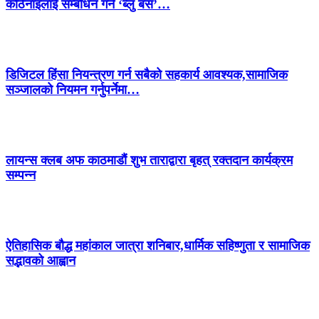
कठिनाइलाई सम्बोधन गर्न ‘ब्लु बस’…
डिजिटल हिंसा नियन्त्रण गर्न सबैको सहकार्य आवश्यक,सामाजिक
सञ्जालको नियमन गर्नुपर्नेमा…
लायन्स क्लब अफ काठमाडौं शुभ ताराद्वारा बृहत् रक्तदान कार्यक्रम
सम्पन्न
ऐतिहासिक बौद्ध महांकाल जात्रा शनिबार,धार्मिक सहिष्णुता र सामाजिक
सद्भावको आह्वान