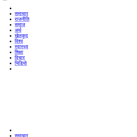
समाचार
राजनीति
समाज
अर्थ
खेलकुद
विश्व
स्वास्थ्य
शिक्षा
विचार
भिडियाे
समाचार