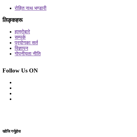
रोहित नाथ भण्डारी
लिङ्कहरू
हाम्रोबारे
सम्पर्क
प्रयोगका सर्त
विज्ञापन
गोपनीयता नीति
Follow Us ON
© 2026 सर्वाधिकार शुरक्षित आजको प्रेस
Site By: Appharu
खोजि गर्नुहोस