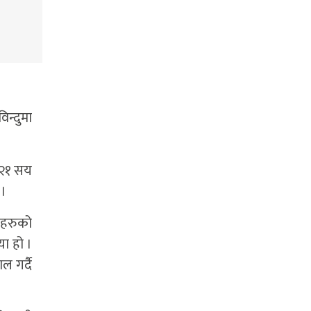
न्दुमा
 २१ सय
 ।
ताहरुको
ा हो ।
 गर्दै