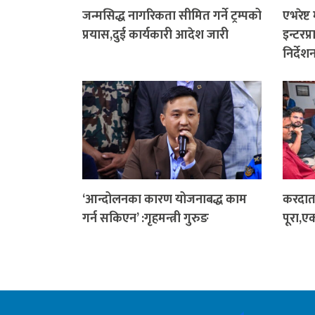
जन्मसिद्ध नागरिकता सीमित गर्ने ट्रम्पको
एभरेष्ट
प्रयास,दुई कार्यकारी आदेश जारी
इन्टरप
निर्देश
‘आन्दोलनका कारण योजनाबद्ध काम
करदाता
गर्न सकिएन’ :गृहमन्त्री गुरुङ
पूरा,ए