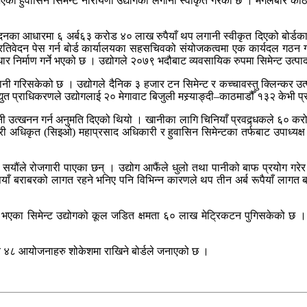
भएको हुवासिन सिमेन्ट नारायणी उद्योगको लगानी स्वीकृत गरेको छ । मंगलबार काठम
वेदनका आधारमा ६ अर्ब६३ करोड ४० लाख रुपैयाँ थप लगानी स्वीकृत दिएको बोर्डका
्रतिवेदन पेस गर्न बोर्ड कार्यालयका सहसचिवको संयोजकत्वमा एक कार्यदल गठन
वाधार निर्माण गर्ने भएको छ । उद्योगले २०७९ भदौबाट व्यवसायिक रुपमा सिमेन्ट उत्
गानी गरिसकेको छ । उद्योगले दैनिक ३ हजार टन सिमेन्ट र कच्चावस्तु क्लिन्कर उत
िद्युत प्राधिकरणले उद्योगलाई २० मेगावाट बिजुली मस्र्याङ्दी–काठमाडौँ १३२ केभ
उत्खनन गर्न अनुमति दिएको थियो । खानीका लागि चिनियाँ प्रवद्र्धकले ६० करोड
कारी अधिकृत (सिइओ) महाप्रसाद अधिकारी र हुवासिन सिमेन्टका तर्फबाट उपाध्य
ा सयौंले रोजगारी पाएका छन् । उद्योग आफैंले धुलो तथा पानीको बाफ प्रयोग गरेर 
याँ बराबरको लागत रहने भनिए पनि विभिन्न कारणले थप तीन अर्ब रूपैयाँ लागत बढ्न
।
ा भएका सिमेन्ट उद्योगको कूल जडित क्षमता ६० लाख मेट्रिकटन पुगिसकेको छ ।
य ४८ आयोजनाहरु शोकेशमा राखिने बोर्डले जनाएको छ ।