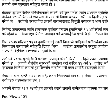
लगानी बोर्डले धादिङको बेनिघाट रोराङ–२ ताल्तीमा चिनियाँ लगानीमा स्थापना 
लगानी थप्ने प्रस्ताव स्वीकृत गरेको हो ।
बैठकले ह्वासिनसिमेन्ट परियोजनाको लगानी स्वीकृत गर्नका लागि अध्ययन प्रति
बोर्डको ५७ औं बैठकले थप लगानी सम्बन्धी विषमा अध्ययन गरी १५ दिनभित्र प
गरेको हो । उद्योगले प्रस्तावित लगानी वायोमासबाट बिजुली उत्पादन र अन्य पूर्
सिमेन्ट उत्पादनका लागि आवश्यक पूर्वाधार बनाउन हुवासिनले १५ अर्ब रुपैयाँ ल
गरिरहेको छ । भिआरएम सिमेन्ट उत्पादन गर्ने अत्याधुनिक प्रविधि हो । नेपाल व
विसं २०७४ मङ्सिर १२ मा हुवासिनलाई खानी विभागले धादिङको पनीखर्कमा खानी 
भित्र्याउन सरकारले स्वीकृति दिएको थियो । बोर्डका तत्कालीन प्रमुख कार्य
राजधानी बेइजिङमा हस्ताक्षर भएको थियो ।
उद्योगले २०७८ पुसदेखि नै परीक्षण उत्पादन गरेको थियो । अहिले उक्त उद्योगम
गरेको छ । लगानी बोर्डसँग सुरुआती सम्झौता गर्दा करिब १४ अर्ब ४० करोड रूपै
प्रख्यात चिनियाँ कम्पनी हुवासिनसँग सम्झौता गरी काम अगाडि बढाइएको थियो 
नेपालमा हाल झण्डै ३५ लाख मेट्रिकटन सिमेन्टको माग छ । नेपालमा स्थापन
उद्योगहरु पाइपलाइनमा छन् ।
आगामी बैशाख १६ र १७गते हुन लागेको तेस्रो लगानी सम्मेलनका क्रममा एक स
Post Views:
105