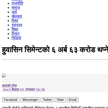
राजनीति
समाज
अर्थ
खेलकुद
विश्व
स्वास्थ्य
शिक्षा
विचार
भिडियाे
हुवासिन सिमेन्टको ६ अर्ब ६३ करोड थप्ने
आजको प्रेस
२०८१ बैशाख ११, मंगलवार १६:१४
Facebook
Messenger
Twitter
Viber
Email