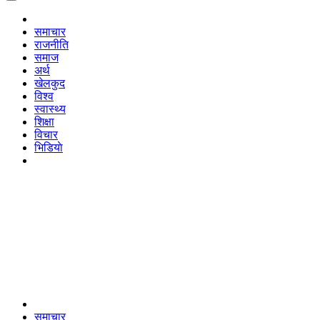
समाचार
राजनीति
समाज
अर्थ
खेलकुद
विश्व
स्वास्थ्य
शिक्षा
विचार
भिडियाे
समाचार