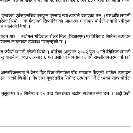
ाडौंमा बसेको बोर्डको ५८ औं बैठकले उद्योगले ६ अर्ब ६३ करोड ४० लाख रुपैयाँ
 प्रवक्ता एवंसहसचिव प्रद्युम्न प्रसाद उपाध्यायले बताएका छन् ।यसअघि लगानी
 गरेको थियो । कार्यदलको सिफारिसका आधारमा मंगलबार बोर्डले लगानी स्वीकृत
पादन थालेको थियो ।
्पादन गर्छ । उद्योगले भर्टिकल रोलर मिल (भिआरएम) प्रविधिबाट सिमेन्ट उत्पादन
ी प्रसारण लाइनबाट उपलब्ध गराइरहेको छ ।
 रुपैयाँ लगानी गरेको थियो । बोर्डका अनुसार २०७२ पुस ५ गते वैदेशिक लगानी
क्ष सू गाङबीच २०७५ असार ६ गते उद्योग स्थापनाका लागि सम्झौतापत्रमा चीनको
आन्तरिकरुपमा नै वेस्ट हिट रिकभरीमार्फत पाँच मेगावाट बिजुली आफैंले उत्पादन
 गएको थियो । नेपालमा गुणस्तरीय सिमेन्ट उत्पादन गर्ने लक्ष्यका साथ बोर्डले
 मुलुकभर ६० सिमेन्ट र २० वटा क्लिङकर उद्योग सञ्चालनमा छन् । अझै केही