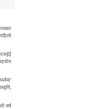
ंगलबार
 पहिलो
। एसईई
ा सहयोग
र्समा’
वृत्ति,
ो वर्ष