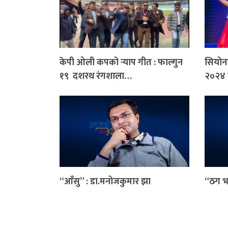
केपी ओली कपको र्‍याप गीत : फाल्गुन
सियोन
१९ दशरथ रंगशाला…
२०२४ 
“आँसु” : डा.मनोजकुमार झा
“ठग भ