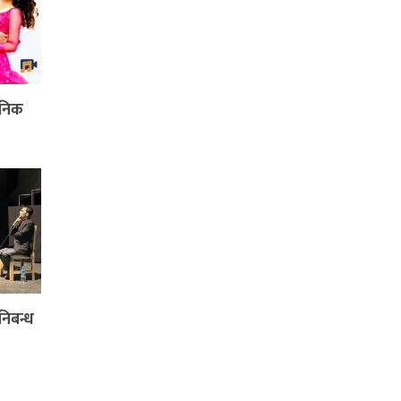
जनिक
निबन्ध